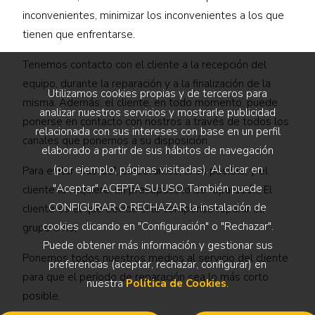
inconvenientes, minimizar los inconvenientes a los que
tienen que enfrentarse.
Tenemos contacto con el cliente a la recepción del
equipo, durante la reparación y a la finalización de la
Utilizamos cookies propias y de terceros para
misma. Además, el cliente, en todo momento, puede
analizar nuestros servicios y mostrarle publicidad
ponerse en contacto con nostros a través de todos los
relacionada con sus intereses con base en un perfil
canales que ponemos a su disposición.
elaborado a partir de sus hábitos de navegación
(por ejemplo, páginas visitadas). Al clicar en
Para evitar "sustos", elaboramos, si es posible, y el
"Aceptar" ACEPTA SU USO. También puede
cliente lo requiere, un presupuesto de reparación, El
CONFIGURAR O RECHAZAR la instalación de
cliente es el que decide si le compensa reparar su
cookies clicando en "Configuración" o "Rechazar".
grupo o no,
Puede obtener más información y gestionar sus
Ponemos todos nuestros medios al servicio del cliente
preferencias (aceptar, rechazar, configurar) en
para que el período de reparación sea lo más corto
nuestra
Política de Cookies
.
posible.