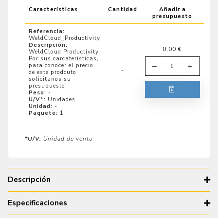
Características
Cantidad
Añadir a
presupuesto
Referencia:
WeldCloud_Productivity
Descripción:
0,00 €
WeldCloud Productivity.
Por sus carcaterísticas,
para conocer el precio
1
-
de este prodcuto
solicitanos su
presupuesto.
Peso:
-
U/V*:
Unidades
Unidad:
-
Paquete:
1
*U/V:
Unidad de venta
Descripción
WeldCloud es una plataforma de análisis de datos de
Especificaciones
soldadura segura, potente y escalable que proporciona