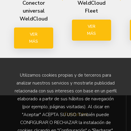
Conector
WeldCloud
fuente de alimentación se conecte a WeldCloud.
universal
Fleet
Vea todos los datos de las fuentes de alimentación de
WeldCloud
ESAB y de otros proveedores en una única interfaz de
VER
usuario intuitiva.
MÁS
VER
Seguridad óptima desde todos los ángulos:
MÁS
almacenamiento de datos, acceso, control de usuario y
diagnósticos remotos.
Ofrece ventajas para una gran variedad de interesados:
directores de operaciones, técnicos de mantenimiento,
Utilizamos cookies propias y de terceros para
ingenieros de soldadura, personal de control de calidad,
analizar nuestros servicios y mostrarle publicidad
supervisores de formación y muchos más.
relacionada con sus intereses con base en un perfil
elaborado a partir de sus hábitos de navegación
(por ejemplo, páginas visitadas). Al clicar en
Contacto
"Aceptar" ACEPTA SU USO. También puede
CONFIGURAR O RECHAZAR la instalación de
cookies clicando en "Configuración" o "Rechazar".